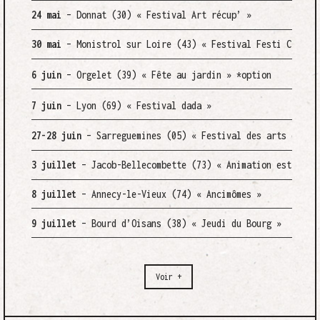
24 mai
– Donnat (30)
« Festival Art récup’ »
30 mai
– Monistrol sur Loire (43)
« Festival Festi Clap’ 
6 juin
– Orgelet (39) « Fête au jardin » *option
7 juin
– Lyon (69) « Festival dada »
27-28 juin
– Sarreguemines (05) « Festival des arts de ru
3 juillet
– Jacob-Bellecombette (73) « Animation estivale
8 juillet
– Annecy-le-Vieux (74) « Ancimômes »
9 juillet
– Bourd d’Oisans (38) « Jeudi du Bourg »
Voir +